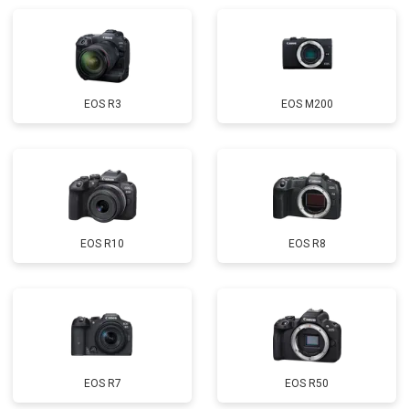
EOS R3
EOS M200
EOS R10
EOS R8
EOS R7
EOS R50