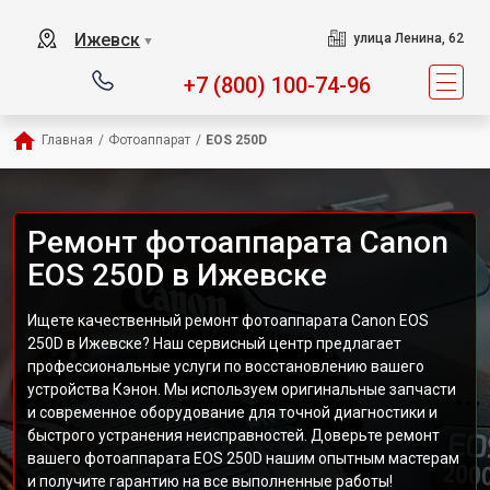
Ижевск
улица Ленина, 62
▼
+7 (800) 100-74-96
Главная
/
Фотоаппарат
/
EOS 250D
Ремонт фотоаппарата Canon
EOS 250D в Ижевске
Ищете качественный ремонт фотоаппарата Canon EOS
250D в Ижевске? Наш сервисный центр предлагает
профессиональные услуги по восстановлению вашего
устройства Кэнон. Мы используем оригинальные запчасти
и современное оборудование для точной диагностики и
быстрого устранения неисправностей. Доверьте ремонт
вашего фотоаппарата EOS 250D нашим опытным мастерам
и получите гарантию на все выполненные работы!