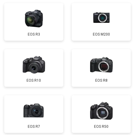
EOS R3
EOS M200
EOS R10
EOS R8
EOS R7
EOS R50