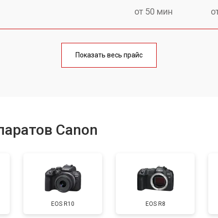
от 50 мин
о
от 80 мин
о
Показать весь прайс
от 50 мин
о
от 100 мин
о
паратов Canon
от 70 мин
о
от 80 мин
о
EOS R10
EOS R8
от 70 мин
о