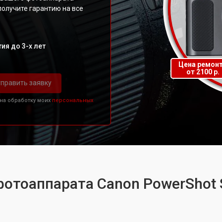
олучите гарантию на все
ия до 3-х лет
Цена ремон
от 2100 р.
править заявку
 на обработку моих
персональных
фотоаппарата Canon PowerShot