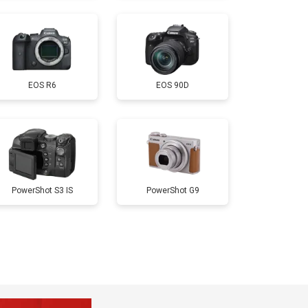
т 3300 ₽
Заказать
EOS R6
EOS 90D
т 3100 ₽
Заказать
PowerShot S3 IS
PowerShot G9