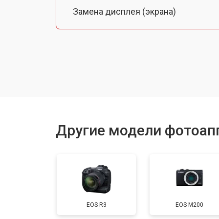
Замена дисплея (экрана)
Замена микрофона
Замена кнопки включения
Замена байонета
Другие модели фотоап
Замена платы отсека карты памяти
Замена затвора
EOS R3
EOS M200
Замена CCD/CMOS матрицы