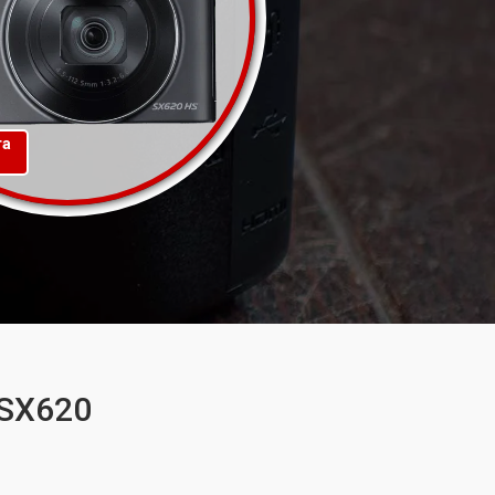
та
 SX620