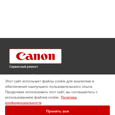
Сервисный ремонт
ВЫБЕРИ СВОЙ ГОРОД
Этот сайт использует файлы cookie для аналитики и
Ремонт плоттера imagePROGRAF iPF TX-4000 T36 Canon в
обеспечения наилучшего пользовательского опыта.
Краснодаре
Продолжая использовать этот сайт, вы соглашаетесь с
Ремонт плоттера imagePROGRAF iPF TX-4000 T36 Canon в
использованием файлов cookie.
Политика
Ростове-на-Дону
конфиденциальности
Ремонт плоттера imagePROGRAF iPF TX-4000 T36 Canon в
Нижнем Новгороде
Принять все